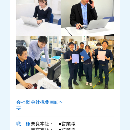
会社概
会社概要画面へ
要
職 種
奈良本社： ■営業職
東京支店： ■営業職