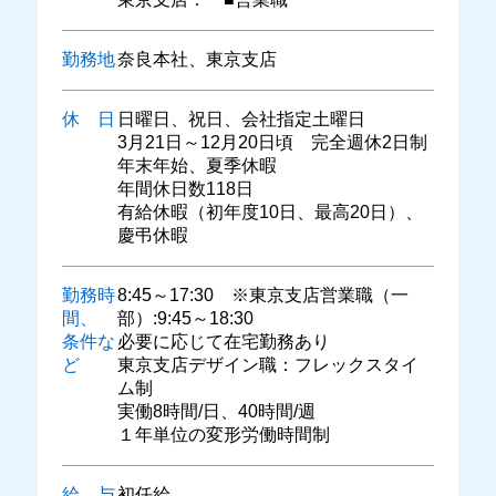
勤務地
奈良本社、東京支店
休 日
日曜日、祝日、会社指定土曜日
3月21日～12月20日頃 完全週休2日制
年末年始、夏季休暇
年間休日数118日
有給休暇（初年度10日、最高20日）、
慶弔休暇
勤務時
8:45～17:30 ※東京支店営業職（一
間、
部）:9:45～18:30
条件な
必要に応じて在宅勤務あり
ど
東京支店デザイン職：フレックスタイ
ム制
実働8時間/日、40時間/週
１年単位の変形労働時間制
給 与
初任給