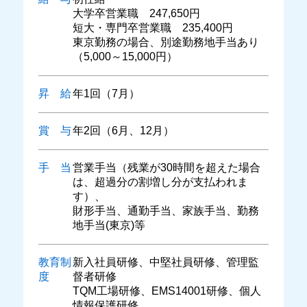
大学卒営業職 247,650円
短大・専門卒営業職 235,400円
東京勤務の場合、別途勤務地手当あり
（5,000～15,000円）
昇 給
年1回（7月）
賞 与
年2回（6月、12月）
手 当
営業手当（残業が30時間を超えた場合
は、超過分の割増し分が支払われま
す）、
財形手当、通勤手当、家族手当、勤務
地手当(東京)等
教育制
新入社員研修、中堅社員研修、管理監
度
督者研修
TQM工場研修、EMS14001研修、個人
情報保護研修