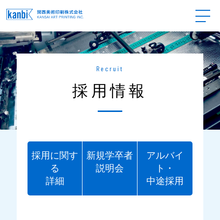
Recruit
採用情報
採用に関す
新規学卒者
アルバイ
る
説明会
ト・
詳細
中途採用