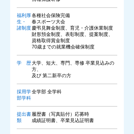
福利厚
各種社会保険完備
生・
春スポーツ大会
諸制度
慶弔見舞金制度、育児・介護休業制度
財形預金制度、表彰制度、提案制度、
資格取得賞金制度
70歳までの就業機会確保制度
学 歴
大学、短大、専門、専修 卒業見込みの
方、
及び 第二新卒の方
採用学
全学部 全学科
部学科
提出書
履歴書（写真貼付）応募時
類
成績証明書、卒業見込証明書